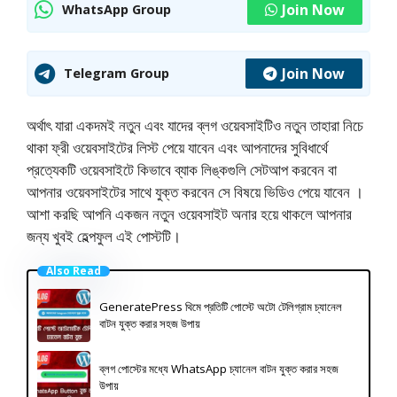
Join Now
WhatsApp Group
Join Now
Telegram Group
অর্থাৎ যারা একদমই নতুন এবং যাদের ব্লগ ওয়েবসাইটিও নতুন তাহারা নিচে
থাকা ফ্রী ওয়েবসাইটের লিস্ট পেয়ে যাবেন এবং আপনাদের সুবিধার্থে
প্রত্যেকটি ওয়েবসাইটে কিভাবে ব্যাক লিঙ্কগুলি সেটআপ করবেন বা
আপনার ওয়েবসাইটের সাথে যুক্ত করবেন সে বিষয়ে ভিডিও পেয়ে যাবেন ।
আশা করছি আপনি একজন নতুন ওয়েবসাইট অনার হয়ে থাকলে আপনার
জন্য খুবই হেল্পফুল এই পোস্টটি।
Also Read
GeneratePress থিমে প্রতিটি পোস্টে অটো টেলিগ্রাম চ্যানেল
বাটন যুক্ত করার সহজ উপায়
ব্লগ পোস্টের মধ্যে WhatsApp চ্যানেল বাটন যুক্ত করার সহজ
উপায়