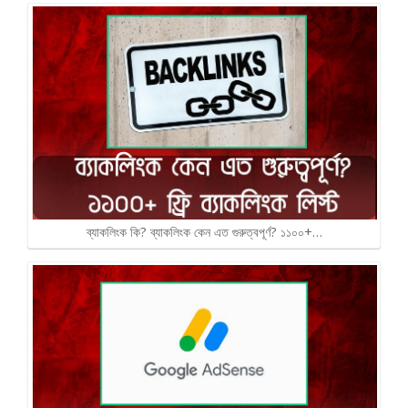
ব্যাকলিংক কি? ব্যাকলিংক কেন এত গুরুত্বপূর্ণ? ১১০০+…