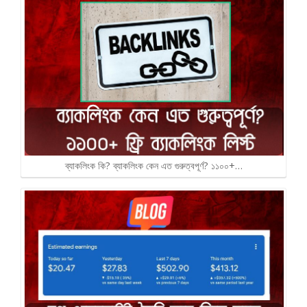
ব্যাকলিংক কি? ব্যাকলিংক কেন এত গুরুত্বপূর্ণ? ১১০০+…